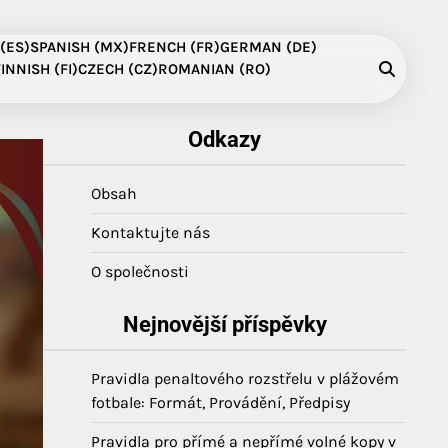
(ES)
SPANISH (MX)
FRENCH (FR)
GERMAN (DE)
FINNISH (FI)
CZECH (CZ)
ROMANIAN (RO)
Odkazy
Obsah
Kontaktujte nás
O společnosti
Nejnovější příspěvky
Pravidla penaltového rozstřelu v plážovém
fotbale: Formát, Provádění, Předpisy
Pravidla pro přímé a nepřímé volné kopy v