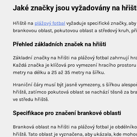
Jaké značky jsou vyžadovány na hřišti
Hřiště na
plážový fotbal
vyžaduje specifické značky, aby 
brankovou oblast, pokutovou oblast a středový kruh, př
Přehled základních značek na hřišti
Základní značky na hřišti na plážový fotbal zahrnují hr
Každá značka je klíčová pro vymezení hracího prostoru a
metry na délku a 25 až 35 metry na šířku.
Hraniční čáry musí být jasně vymezeny, s šířkou alesp
hřiště, zatímco pokutová oblast se nachází těsně za br
ve středu hřiště.
Specifikace pro značení brankové oblasti
Branková oblast na hřišti na plážový fotbal je obdélník
hřiště. Tato oblast je vyznačena, aby ukázala, kde moh