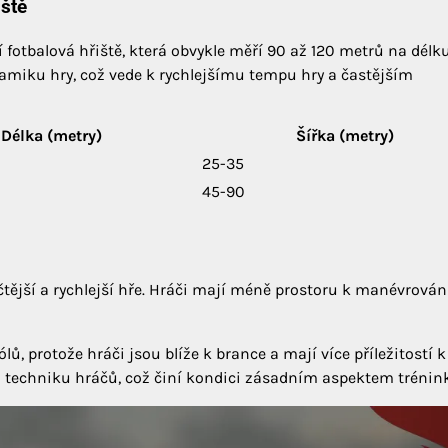
iště
í fotbalová hřiště, která obvykle měří 90 až 120 metrů na délk
namiku hry, což vede k rychlejšímu tempu hry a častějším
Délka (metry)
Šířka (metry)
25-35
45-90
tější a rychlejší hře. Hráči mají méně prostoru k manévrování
, protože hráči jsou blíže k brance a mají více příležitostí k
 a techniku hráčů, což činí kondici zásadním aspektem trénin