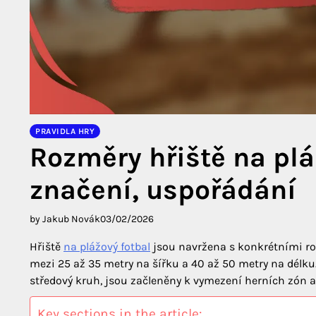
PRAVIDLA HRY
Rozměry hřiště na pláž
značení, uspořádání
by Jakub Novák
03/02/2026
Hřiště
na plážový fotbal
jsou navržena s konkrétními roz
mezi 25 až 35 metry na šířku a 40 až 50 metry na délku
středový kruh, jsou začleněny k vymezení herních zón a
Key sections in the article: