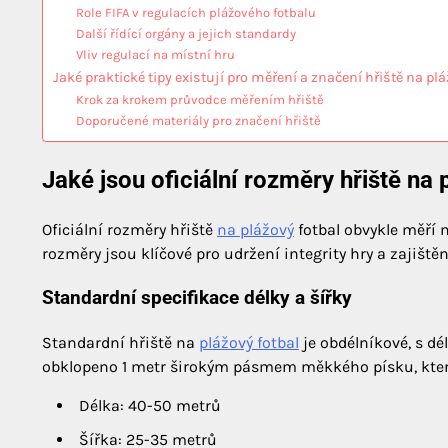
Role FIFA v regulacích plážového fotbalu
Další řídící orgány a jejich standardy
Vliv regulací na místní hru
Jaké praktické tipy existují pro měření a značení hřiště na pl
Krok za krokem průvodce měřením hřiště
Doporučené materiály pro značení hřiště
Jaké jsou oficiální rozměry hřiště na 
Oficiální rozměry hřiště
na plážový
fotbal obvykle měří 
rozměry jsou klíčové pro udržení integrity hry a zajiště
Standardní specifikace délky a šířky
Standardní hřiště na
plážový fotbal
je obdélníkové, s dé
obklopeno 1 metr širokým pásmem měkkého písku, kter
Délka: 40-50 metrů
Šířka: 25-35 metrů