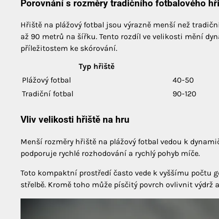
Porovnání s rozměry tradičního fotbalového hř
Hřiště na plážový fotbal jsou výrazně menší než tradičn
až 90 metrů na šířku. Tento rozdíl ve velikosti mění dy
příležitostem ke skórování.
Typ hřiště
Plážový fotbal
40-50
Tradiční fotbal
90-120
Vliv velikosti hřiště na hru
Menší rozměry hřiště na plážový fotbal vedou k dynamič
podporuje rychlé rozhodování a rychlý pohyb míče.
Toto kompaktní prostředí často vede k vyššímu počtu gólů
střelbě. Kromě toho může písčitý povrch ovlivnit výdrž