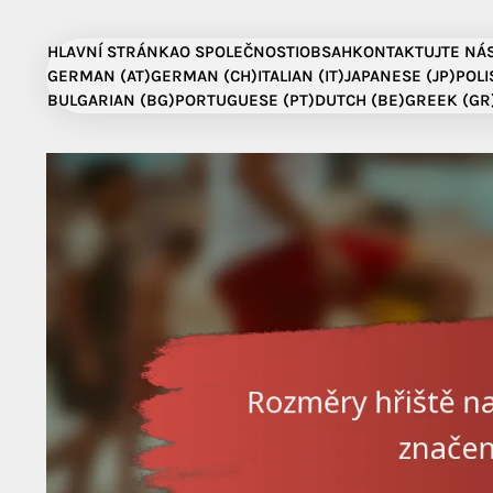
Skip
to
HLAVNÍ STRÁNKA
O SPOLEČNOSTI
OBSAH
KONTAKTUJTE NÁ
content
GERMAN (AT)
GERMAN (CH)
ITALIAN (IT)
JAPANESE (JP)
POLI
BULGARIAN (BG)
PORTUGUESE (PT)
DUTCH (BE)
GREEK (GR