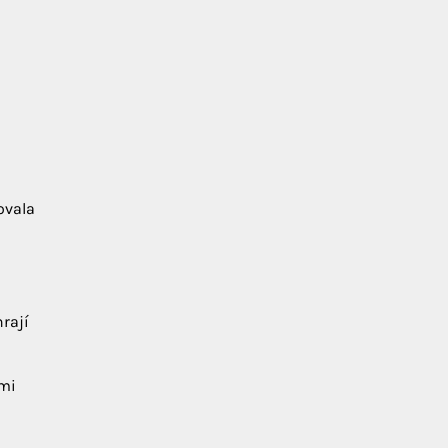
ovala
rají
ými