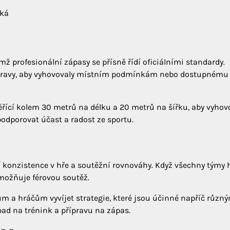
oká
mž profesionální zápasy se přísně řídí oficiálními standardy.
úpravy, aby vyhovovaly místním podmínkám nebo dostupnému
řící kolem 30 metrů na délku a 20 metrů na šířku, aby vyhov
odporovat účast a radost ze sportu.
í konzistence v hře a soutěžní rovnováhy. Když všechny týmy h
umožňuje férovou soutěž.
 a hráčům vyvíjet strategie, které jsou účinné napříč různ
ad na trénink a přípravu na zápas.