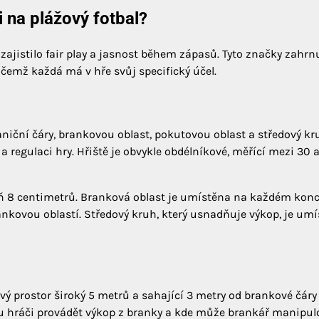
 na plážový fotbal?
zajistilo fair play a jasnost během zápasů. Tyto značky zahrn
ičemž každá má v hře svůj specifický účel.
aniční čáry, brankovou oblast, pokutovou oblast a středový kr
 regulaci hry. Hřiště je obvykle obdélníkové, měřící mezi 30 
oň 8 centimetrů. Branková oblast je umístěna na každém konc
ankovou oblastí. Středový kruh, který usnadňuje výkop, je um
ový prostor široký 5 metrů a sahající 3 metry od brankové čáry
ou hráči provádět výkop z branky a kde může brankář manipul