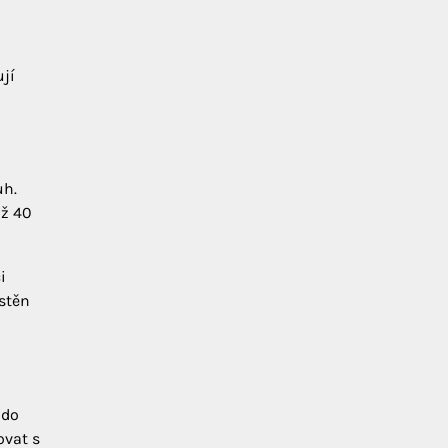
ují
uh.
až 40
i
ístěn
 do
ovat s