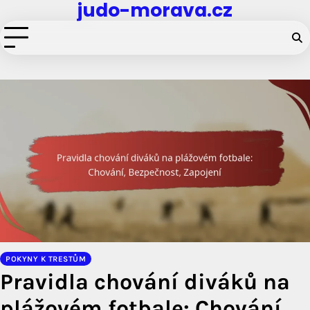
judo-morava.cz
Skip
to
content
POKYNY K TRESTŮM
Pravidla chování diváků na
plážovém fotbale: Chování,