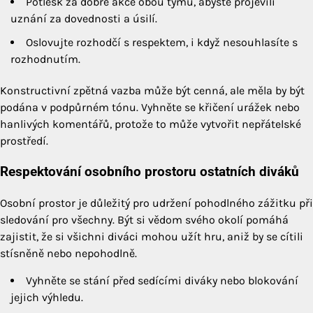
Potlesk za dobré akce obou týmů, abyste projevili
uznání za dovednosti a úsilí.
Oslovujte rozhodčí s respektem, i když nesouhlasíte s
rozhodnutím.
Konstructivní zpětná vazba může být cenná, ale měla by být
podána v podpůrném tónu. Vyhněte se křičení urážek nebo
hanlivých komentářů, protože to může vytvořit nepřátelské
prostředí.
Respektování osobního prostoru ostatních diváků
Osobní prostor je důležitý pro udržení pohodlného zážitku při
sledování pro všechny. Být si vědom svého okolí pomáhá
zajistit, že si všichni diváci mohou užít hru, aniž by se cítili
stísněně nebo nepohodlně.
Vyhněte se stání před sedícími diváky nebo blokování
jejich výhledu.