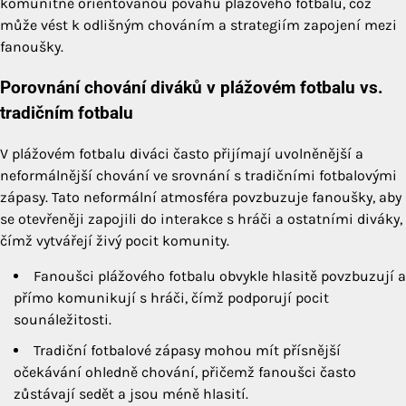
komunitně orientovanou povahu plážového fotbalu, což
může vést k odlišným chováním a strategiím zapojení mezi
fanoušky.
Porovnání chování diváků v plážovém fotbalu vs.
tradičním fotbalu
V plážovém fotbalu diváci často přijímají uvolněnější a
neformálnější chování ve srovnání s tradičními fotbalovými
zápasy. Tato neformální atmosféra povzbuzuje fanoušky, aby
se otevřeněji zapojili do interakce s hráči a ostatními diváky,
čímž vytvářejí živý pocit komunity.
Fanoušci plážového fotbalu obvykle hlasitě povzbuzují a
přímo komunikují s hráči, čímž podporují pocit
sounáležitosti.
Tradiční fotbalové zápasy mohou mít přísnější
očekávání ohledně chování, přičemž fanoušci často
zůstávají sedět a jsou méně hlasití.