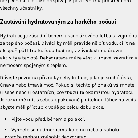
bezpečnost, ale také přispívají k pozitivnímu prostředí pro
všechny účastníky.
Zůstávání hydratovaným za horkého počasí
Hydratace je zásadní během akcí plážového fotbalu, zejména
za teplého počasí. Diváci by měli pravidelně pít vodu, cílit na
alespoň půl litru každou hodinu, v závislosti na úrovni
aktivity a teplotě. Dehydratace může vést k únavě, závratím a
nemocem spojeným s teplem.
Dávejte pozor na příznaky dehydratace, jako je suchá ústa,
únava nebo tmavá moč. Pokud si těchto příznaků všimnete
u sebe nebo u ostatních, povzbuzujte okamžitou hydrataci.
Je rozumné mít s sebou opakovaně plnitelnou láhev na vodu,
abyste měli přístup k vodě po celou dobu akce.
Pijte vodu před, během a po akci.
Vyhněte se nadměrnému kofeinu nebo alkoholu,
protože mohou způsobit dehydrataci.