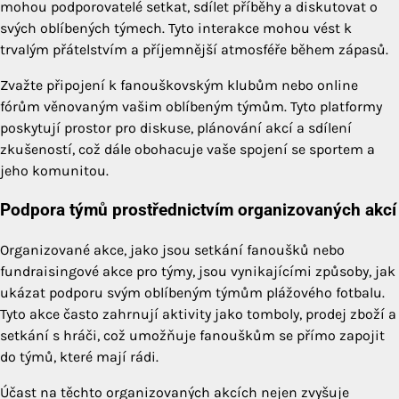
mohou podporovatelé setkat, sdílet příběhy a diskutovat o
svých oblíbených týmech. Tyto interakce mohou vést k
trvalým přátelstvím a příjemnější atmosféře během zápasů.
Zvažte připojení k fanouškovským klubům nebo online
fórům věnovaným vašim oblíbeným týmům. Tyto platformy
poskytují prostor pro diskuse, plánování akcí a sdílení
zkušeností, což dále obohacuje vaše spojení se sportem a
jeho komunitou.
Podpora týmů prostřednictvím organizovaných akcí
Organizované akce, jako jsou setkání fanoušků nebo
fundraisingové akce pro týmy, jsou vynikajícími způsoby, jak
ukázat podporu svým oblíbeným týmům plážového fotbalu.
Tyto akce často zahrnují aktivity jako tomboly, prodej zboží a
setkání s hráči, což umožňuje fanouškům se přímo zapojit
do týmů, které mají rádi.
Účast na těchto organizovaných akcích nejen zvyšuje