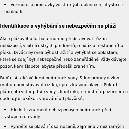
Vezměte si přestávky ve stinných oblastech, abyste se
ochladili.
Identifikace a vyhýbání se nebezpečím na pláži
Akce plážového fotbalu mohou představovat různá
nebezpečí, včetně ostrých předmětů, medúz a nestabilního
písku. Diváci by měli být ostražití a vyhýbat se oblastem,
které se zdají být nebezpečné nebo zaneřáděné. Vždy dávejte
pozor, kam šlapete, abyste předešli zraněním.
Buďte si také vědomi podmínek vody. Silné proudy a vlny
mohou představovat rizika, i pro zkušené plavce. Pokud
plánujete vstoupit do vody, zkontrolujte místní upozornění a
dodržujte jakékoli varování od plavčíků.
Hledejte znamení nebezpečných podmínek před
vstupem do vody.
Vyhněte se plavání osamoceně, zejména v neznámých