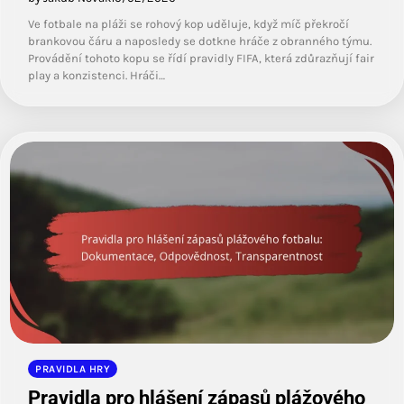
Ve fotbale na pláži se rohový kop uděluje, když míč překročí
brankovou čáru a naposledy se dotkne hráče z obranného týmu.
Provádění tohoto kopu se řídí pravidly FIFA, která zdůrazňují fair
play a konzistenci. Hráči…
PRAVIDLA HRY
Pravidla pro hlášení zápasů plážového