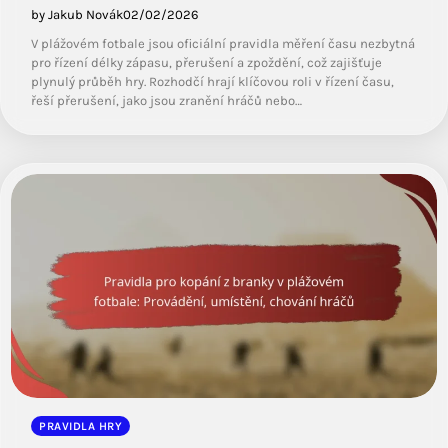
by Jakub Novák
02/02/2026
V plážovém fotbale jsou oficiální pravidla měření času nezbytná
pro řízení délky zápasu, přerušení a zpoždění, což zajišťuje
plynulý průběh hry. Rozhodčí hrají klíčovou roli v řízení času,
řeší přerušení, jako jsou zranění hráčů nebo…
PRAVIDLA HRY