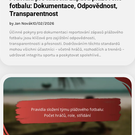
fotbalu: Dokumentace, Odpovědnost,
Transparentnost
by Jan Novák
10/02/2026
Účinné pokyny pro dokumentaci reportování zápasů plážového
fotbalu jsou klíčové pro zajištění odpovědnosti,
transparentnosti a přesnosti. Dodržováním těchto standardů
mohou všichni účastníci – včetně hráčů, rozhodčích a trenérů –
udržovat integritu sportu a poskytovat spolehlivé…