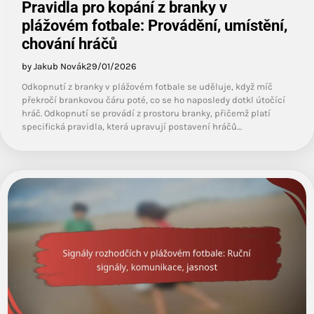
Pravidla pro kopání z branky v
plážovém fotbale: Provádění, umístění,
chování hráčů
by Jakub Novák
29/01/2026
Odkopnutí z branky v plážovém fotbale se uděluje, když míč
překročí brankovou čáru poté, co se ho naposledy dotkl útočící
hráč. Odkopnutí se provádí z prostoru branky, přičemž platí
specifická pravidla, která upravují postavení hráčů…