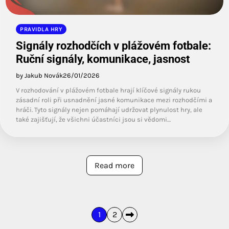
PRAVIDLA HRY
Signály rozhodčích v plážovém fotbale:
Ruční signály, komunikace, jasnost
by Jakub Novák
26/01/2026
V rozhodování v plážovém fotbale hrají klíčové signály rukou
zásadní roli při usnadnění jasné komunikace mezi rozhodčími a
hráči. Tyto signály nejen pomáhají udržovat plynulost hry, ale
také zajišťují, že všichni účastníci jsou si vědomi…
Read more
Posts
1
2