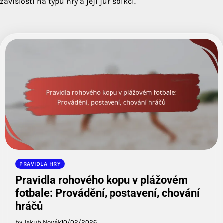
závislosti na typu hry a její jurisdikci.
PRAVIDLA HRY
Pravidla rohového kopu v plážovém
fotbale: Provádění, postavení, chování
hráčů
by Jakub Novák
10/02/2026