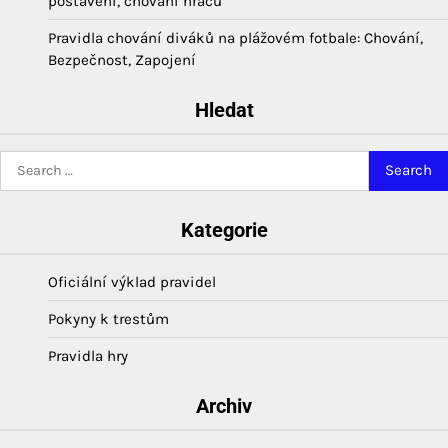
postavení, chování hráčů
Pravidla chování diváků na plážovém fotbale: Chování,
Bezpečnost, Zapojení
Hledat
Search
for:
Kategorie
Oficiální výklad pravidel
Pokyny k trestům
Pravidla hry
Archiv