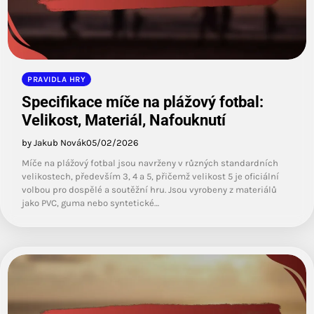
PRAVIDLA HRY
Specifikace míče na plážový fotbal:
Velikost, Materiál, Nafouknutí
by Jakub Novák
05/02/2026
Míče na plážový fotbal jsou navrženy v různých standardních
velikostech, především 3, 4 a 5, přičemž velikost 5 je oficiální
volbou pro dospělé a soutěžní hru. Jsou vyrobeny z materiálů
jako PVC, guma nebo syntetické…