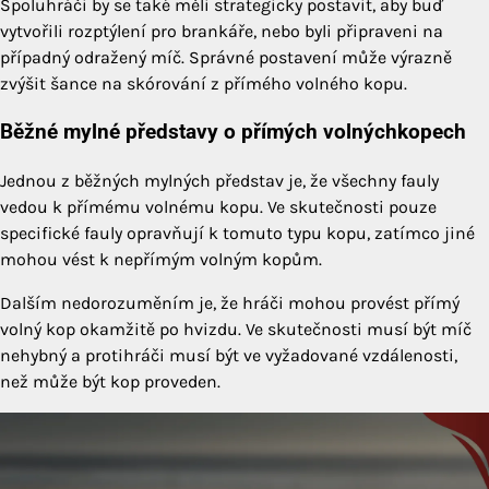
Spoluhráči by se také měli strategicky postavit, aby buď
vytvořili rozptýlení pro brankáře, nebo byli připraveni na
případný odražený míč. Správné postavení může výrazně
zvýšit šance na skórování z přímého volného kopu.
Běžné mylné představy o přímých volnýchkopech
Jednou z běžných mylných představ je, že všechny fauly
vedou k přímému volnému kopu. Ve skutečnosti pouze
specifické fauly opravňují k tomuto typu kopu, zatímco jiné
mohou vést k nepřímým volným kopům.
Dalším nedorozuměním je, že hráči mohou provést přímý
volný kop okamžitě po hvizdu. Ve skutečnosti musí být míč
nehybný a protihráči musí být ve vyžadované vzdálenosti,
než může být kop proveden.