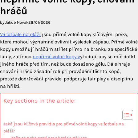
hráčů
by Jakub Novák
28/01/2026
Ve fotbale na pláži
jsou přímé volné kopy klíčovými prvky,
které mohou významně ovlivnit výsledek zápasu. Přímé volné
kopy umožňují hráčům střílet přímo na branku za specifické
fauly, zatímco
nepřímé volné kopy v
yžadují, aby se míč dotkl
jiného hráče před tím, než bude dosaženo gólu. Dále hraje
chování hráčů zásadní roli při provádění těchto kopů,
protože dodržování pravidel podporuje fair play a disciplínu
na hřišti.
Key sections in the article:
Jaká jsou klíčová pravidla pro přímé volné kopy ve fotbale na
pláži?
Definice a okolnosti pro přímé volné kopy