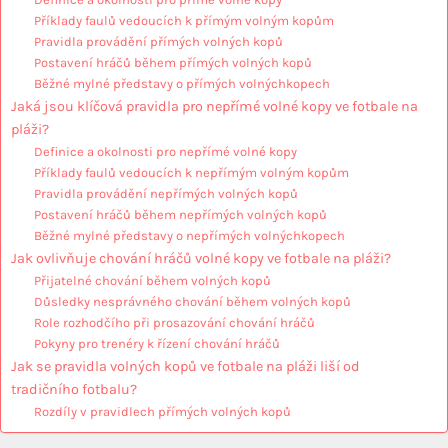
Příklady faulů vedoucích k přímým volným kopům
Pravidla provádění přímých volných kopů
Postavení hráčů během přímých volných kopů
Běžné mylné představy o přímých volnýchkopech
Jaká jsou klíčová pravidla pro nepřímé volné kopy ve fotbale na
pláži?
Definice a okolnosti pro nepřímé volné kopy
Příklady faulů vedoucích k nepřímým volným kopům
Pravidla provádění nepřímých volných kopů
Postavení hráčů během nepřímých volných kopů
Běžné mylné představy o nepřímých volnýchkopech
Jak ovlivňuje chování hráčů volné kopy ve fotbale na pláži?
Přijatelné chování během volných kopů
Důsledky nesprávného chování během volných kopů
Role rozhodčího při prosazování chování hráčů
Pokyny pro trenéry k řízení chování hráčů
Jak se pravidla volných kopů ve fotbale na pláži liší od
tradičního fotbalu?
Rozdíly v pravidlech přímých volných kopů