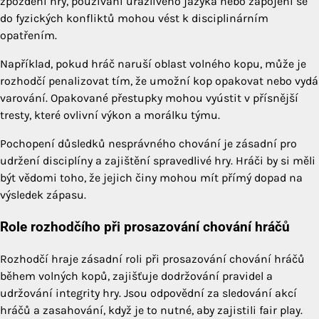
zpoždění hry, používání urážlivého jazyka nebo zapojení se
do fyzických konfliktů mohou vést k disciplinárním
opatřením.
Například, pokud hráč naruší oblast volného kopu, může je
rozhodčí penalizovat tím, že umožní kop opakovat nebo vydá
varování. Opakované přestupky mohou vyústit v přísnější
tresty, které ovlivní výkon a morálku týmu.
Pochopení důsledků nesprávného chování je zásadní pro
udržení disciplíny a zajištění spravedlivé hry. Hráči by si měli
být vědomi toho, že jejich činy mohou mít přímý dopad na
výsledek zápasu.
Role rozhodčího při prosazování chování hráčů
Rozhodčí hraje zásadní roli při prosazování chování hráčů
během volných kopů, zajišťuje dodržování pravidel a
udržování integrity hry. Jsou odpovědní za sledování akcí
hráčů a zasahování, když je to nutné, aby zajistili fair play.