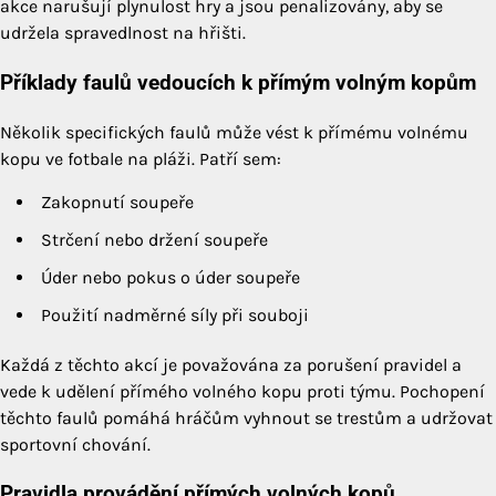
akce narušují plynulost hry a jsou penalizovány, aby se
udržela spravedlnost na hřišti.
Příklady faulů vedoucích k přímým volným kopům
Několik specifických faulů může vést k přímému volnému
kopu ve fotbale na pláži. Patří sem:
Zakopnutí soupeře
Strčení nebo držení soupeře
Úder nebo pokus o úder soupeře
Použití nadměrné síly při souboji
Každá z těchto akcí je považována za porušení pravidel a
vede k udělení přímého volného kopu proti týmu. Pochopení
těchto faulů pomáhá hráčům vyhnout se trestům a udržovat
sportovní chování.
Pravidla provádění přímých volných kopů