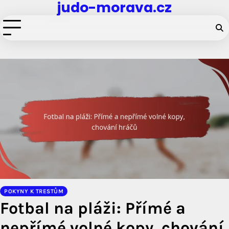
judo-morava.cz
Skip
to
content
POKYNY K TRESTŮM
Fotbal na pláži: Přímé a
nepřímé volné kopy, chování