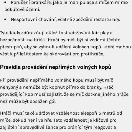
Porušení brankáře, jako je manipulace s míčem mimo
pokutové území.
Nesportovní chování, včetně zpoždění restartu hry.
Tyto fauly zdůrazňují důležitost udržování fair play a
bezpečnosti na hřišti. Hráči by měli být si vědomi těchto
přestupků, aby se vyhnuli udělení volných kopů, které mohou
vést k příležitostem ke skórování pro protihráče.
Pravidla provádění nepřímých volných kopů
Při provádění nepřímého volného kopu musí být míč
nehybný a nemůže být kopnut přímo do branky. Hráč
provádějící kop musí zajistit, že se míč dotkne jiného hráče,
než může být dosažen gól.
Hráči musí také udržovat vzdálenost alespoň 5 metrů od
míče, dokud není ve hře. Tato vzdálenost je klíčová pro
zajištění spravedlivé šance pro bránící tým reagovat a