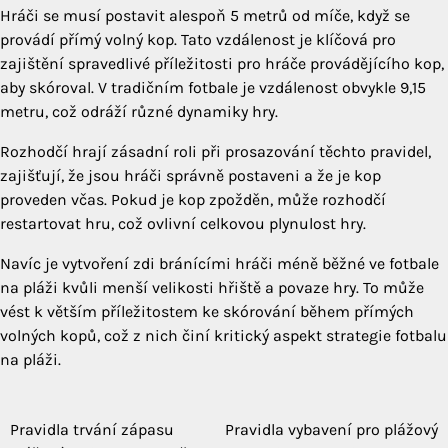
Hráči se musí postavit alespoň 5 metrů od míče, když se
provádí přímý volný kop. Tato vzdálenost je klíčová pro
zajištění spravedlivé příležitosti pro hráče provádějícího kop,
aby skóroval. V tradičním fotbale je vzdálenost obvykle 9,15
metru, což odráží různé dynamiky hry.
Rozhodčí hrají zásadní roli při prosazování těchto pravidel,
zajišťují, že jsou hráči správně postaveni a že je kop
proveden včas. Pokud je kop zpožděn, může rozhodčí
restartovat hru, což ovlivní celkovou plynulost hry.
Navíc je vytvoření zdi bránícími hráči méně běžné ve fotbale
na pláži kvůli menší velikosti hřiště a povaze hry. To může
vést k větším příležitostem ke skórování během přímých
volných kopů, což z nich činí kritický aspekt strategie fotbalu
na pláži.
Pravidla trvání zápasu
Pravidla vybavení pro plážový
Post