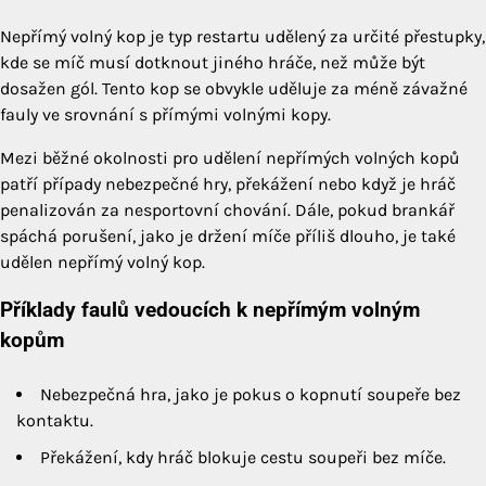
Nepřímý volný kop je typ restartu udělený za určité přestupky,
kde se míč musí dotknout jiného hráče, než může být
dosažen gól. Tento kop se obvykle uděluje za méně závažné
fauly ve srovnání s přímými volnými kopy.
Mezi běžné okolnosti pro udělení nepřímých volných kopů
patří případy nebezpečné hry, překážení nebo když je hráč
penalizován za nesportovní chování. Dále, pokud brankář
spáchá porušení, jako je držení míče příliš dlouho, je také
udělen nepřímý volný kop.
Příklady faulů vedoucích k nepřímým volným
kopům
Nebezpečná hra, jako je pokus o kopnutí soupeře bez
kontaktu.
Překážení, kdy hráč blokuje cestu soupeři bez míče.