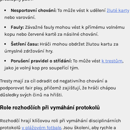
Nesportovní chování:
To může vést k udělení
žluté karty
nebo varování.
Fauly:
Závažné fauly mohou vést k přímému volnému
kopu nebo červené kartě za násilné chování.
Šetření času:
Hráči mohou obdržet žlutou kartu za
úmyslné zdržování hry.
Porušení pravidel o střídání:
To může vést
k trestům
,
jako je volný kop pro soupeřící tým.
Tresty mají za cíl odradit od negativního chování a
podporovat fair play, přičemž zajišťují, že hráči chápou
důsledky svých činů na hřišti.
Role rozhodčích při vymáhání protokolů
Rozhodčí hrají klíčovou roli při vymáhání disciplinárních
protokolů
v plážovém fotbale
. Jsou školeni, aby rychle a