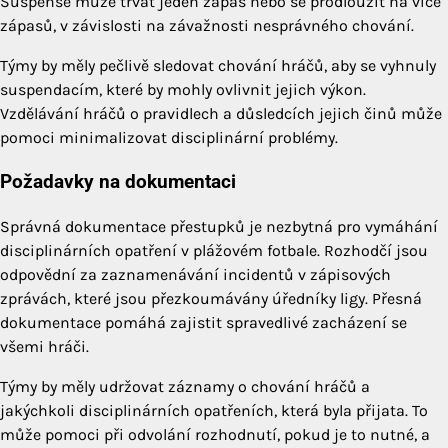
Suspense může trvat jeden zápas nebo se prodloužit na více
zápasů, v závislosti na závažnosti nesprávného chování.
Týmy by měly pečlivě sledovat chování hráčů, aby se vyhnuly
suspendacím, které by mohly ovlivnit jejich výkon.
Vzdělávání hráčů o pravidlech a důsledcích jejich činů může
pomoci minimalizovat disciplinární problémy.
Požadavky na dokumentaci
Správná dokumentace přestupků je nezbytná pro vymáhání
disciplinárních opatření v plážovém fotbale. Rozhodčí jsou
odpovědní za zaznamenávání incidentů v zápisových
zprávách, které jsou přezkoumávány úředníky ligy. Přesná
dokumentace pomáhá zajistit spravedlivé zacházení se
všemi hráči.
Týmy by měly udržovat záznamy o chování hráčů a
jakýchkoli disciplinárních opatřeních, která byla přijata. To
může pomoci při odvolání rozhodnutí, pokud je to nutné, a