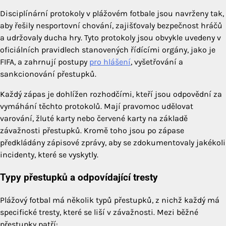
Disciplínární protokoly v plážovém fotbale jsou navrženy tak,
aby řešily nesportovní chování, zajišťovaly bezpečnost hráčů
a udržovaly ducha hry. Tyto protokoly jsou obvykle uvedeny v
oficiálních pravidlech stanovených řídícími orgány, jako je
FIFA, a zahrnují postupy
pro hlášení
, vyšetřování a
sankcionování přestupků.
Každý zápas je dohlížen rozhodčími, kteří jsou odpovědní za
vymáhání těchto protokolů. Mají pravomoc udělovat
varování, žluté karty nebo červené karty na základě
závažnosti přestupků. Kromě toho jsou po zápase
předkládány zápisové zprávy, aby se zdokumentovaly jakékoli
incidenty, které se vyskytly.
Typy přestupků a odpovídající tresty
Plážový fotbal má několik typů přestupků, z nichž každý má
specifické tresty, které se liší v závažnosti. Mezi běžné
přestupky patří: