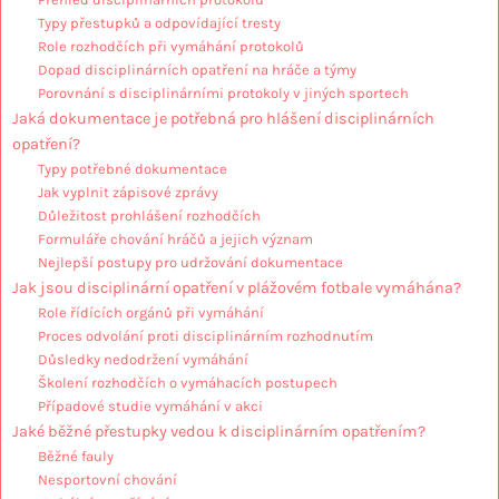
Typy přestupků a odpovídající tresty
Role rozhodčích při vymáhání protokolů
Dopad disciplinárních opatření na hráče a týmy
Porovnání s disciplinárními protokoly v jiných sportech
Jaká dokumentace je potřebná pro hlášení disciplinárních
opatření?
Typy potřebné dokumentace
Jak vyplnit zápisové zprávy
Důležitost prohlášení rozhodčích
Formuláře chování hráčů a jejich význam
Nejlepší postupy pro udržování dokumentace
Jak jsou disciplinární opatření v plážovém fotbale vymáhána?
Role řídících orgánů při vymáhání
Proces odvolání proti disciplinárním rozhodnutím
Důsledky nedodržení vymáhání
Školení rozhodčích o vymáhacích postupech
Případové studie vymáhání v akci
Jaké běžné přestupky vedou k disciplinárním opatřením?
Běžné fauly
Nesportovní chování