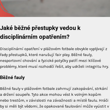
Jaké běžné přestupky vedou k
disciplinárním opatřením?
Disciplínární opatření v plážovém fotbale obvykle vyplývají z
řady přestupků, které narušují fair play. Běžné fauly,
nesportovní chování a fyzické potyčky patří mezi klíčové
problémy, které musí rozhodčí řešit, aby udrželi integritu hry.
Běžné fauly
Běžné fauly v plážovém fotbale zahrnují zakopávání, strkání
a držení soupeře. Tyto akce mohou vést k volným kopům
nebo trestům, v závislosti na závažnosti a místě faulu. Hráči
by si měli být vědomi, že opakované faulování může vyústit v