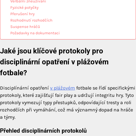
Verbální zneužívání
Fyzické potyčky
Přerušení hry
Rozhodnutí rozhodčích
Suspense hráčů
Požadavky na dokumentaci
Jaké jsou klíčové protokoly pro
disciplinární opatření v plážovém
fotbale?
Disciplínární opatření
v plážovém
fotbale se řídí specifickými
protokoly, které zajišťují fair play a udržují integritu hry. Tyto
protokoly vymezují typy přestupků, odpovídající tresty a roli
rozhodčích při vymáhání, což má významný dopad na hráče
a týmy.
Přehled disciplinárních protokolů