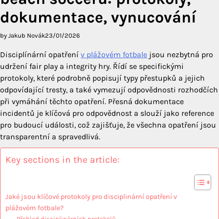
dokumentace, vynucování
by Jakub Novák
23/01/2026
Disciplínární opatření
v plážovém fotbale
jsou nezbytná pro
udržení fair play a integrity hry. Řídí se specifickými
protokoly, které podrobně popisují typy přestupků a jejich
odpovídající tresty, a také vymezují odpovědnosti rozhodčích
při vymáhání těchto opatření. Přesná dokumentace
incidentů je klíčová pro odpovědnost a slouží jako reference
pro budoucí události, což zajišťuje, že všechna opatření jsou
transparentní a spravedlivá.
Key sections in the article:
Jaké jsou klíčové protokoly pro disciplinární opatření v
plážovém fotbale?
Přehled disciplinárních protokolů