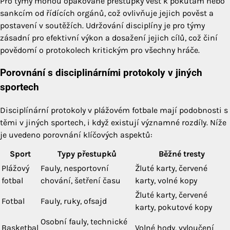
Pro týmy mohou opakované přestupky vést k pokutám nebo
sankcím od řídících orgánů, což ovlivňuje jejich pověst a
postavení v soutěžích. Udržování disciplíny je pro týmy
zásadní pro efektivní výkon a dosažení jejich cílů, což činí
povědomí o protokolech kritickým pro všechny hráče.
Porovnání s disciplinárními protokoly v jiných
sportech
Disciplínární protokoly v plážovém fotbale mají podobnosti s
těmi v jiných sportech, i když existují významné rozdíly. Níže
je uvedeno porovnání klíčových aspektů:
Sport
Typy přestupků
Běžné tresty
Plážový
Fauly, nesportovní
Žluté karty, červené
fotbal
chování, šetření času
karty, volné kopy
Žluté karty, červené
Fotbal
Fauly, ruky, ofsajd
karty, pokutové kopy
Osobní fauly, technické
Basketbal
Volné hody, vyloučení