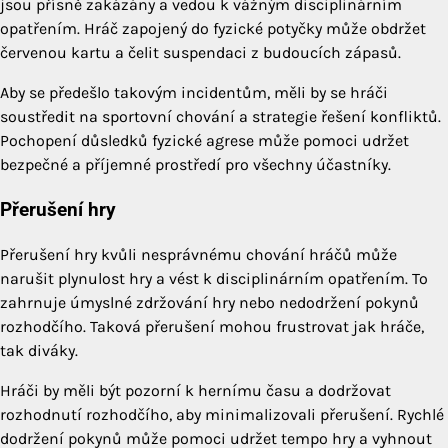
jsou přísně zakázány a vedou k vážným disciplinárním
opatřením. Hráč zapojený do fyzické potyčky může obdržet
červenou kartu a čelit suspendaci z budoucích zápasů.
Aby se předešlo takovým incidentům, měli by se hráči
soustředit na sportovní chování a strategie řešení konfliktů.
Pochopení důsledků fyzické agrese může pomoci udržet
bezpečné a příjemné prostředí pro všechny účastníky.
Přerušení hry
Přerušení hry kvůli nesprávnému chování hráčů může
narušit plynulost hry a vést k disciplinárním opatřením. To
zahrnuje úmyslné zdržování hry nebo nedodržení pokynů
rozhodčího. Taková přerušení mohou frustrovat jak hráče,
tak diváky.
Hráči by měli být pozorní k hernímu času a dodržovat
rozhodnutí rozhodčího, aby minimalizovali přerušení. Rychlé
dodržení pokynů může pomoci udržet tempo hry a vyhnout