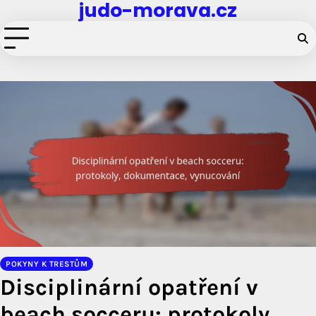
judo-morava.cz
Skip
to
content
POKYNY K TRESTŮM
Disciplinární opatření v
beach socceru: protokoly,