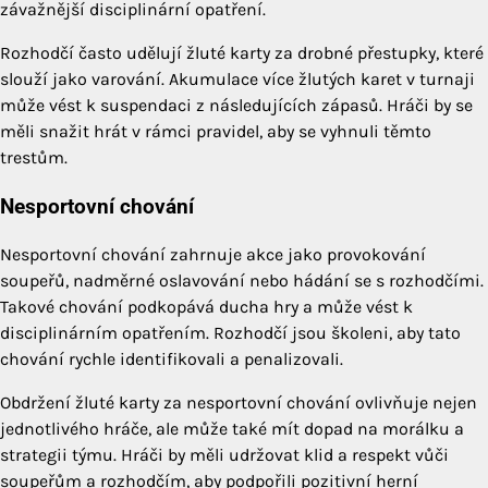
závažnější disciplinární opatření.
Rozhodčí často udělují žluté karty za drobné přestupky, které
slouží jako varování. Akumulace více žlutých karet v turnaji
může vést k suspendaci z následujících zápasů. Hráči by se
měli snažit hrát v rámci pravidel, aby se vyhnuli těmto
trestům.
Nesportovní chování
Nesportovní chování zahrnuje akce jako provokování
soupeřů, nadměrné oslavování nebo hádání se s rozhodčími.
Takové chování podkopává ducha hry a může vést k
disciplinárním opatřením. Rozhodčí jsou školeni, aby tato
chování rychle identifikovali a penalizovali.
Obdržení žluté karty za nesportovní chování ovlivňuje nejen
jednotlivého hráče, ale může také mít dopad na morálku a
strategii týmu. Hráči by měli udržovat klid a respekt vůči
soupeřům a rozhodčím, aby podpořili pozitivní herní