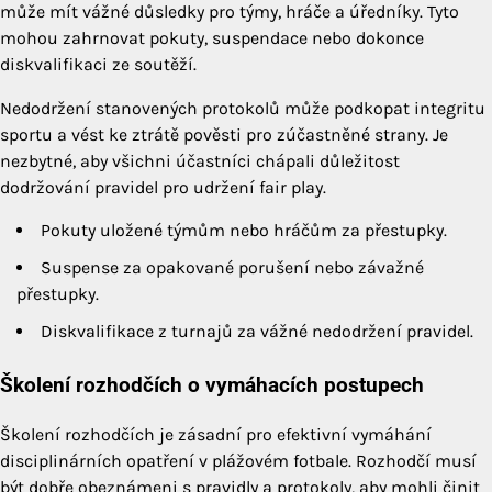
může mít vážné důsledky pro týmy, hráče a úředníky. Tyto
mohou zahrnovat pokuty, suspendace nebo dokonce
diskvalifikaci ze soutěží.
Nedodržení stanovených protokolů může podkopat integritu
sportu a vést ke ztrátě pověsti pro zúčastněné strany. Je
nezbytné, aby všichni účastníci chápali důležitost
dodržování pravidel pro udržení fair play.
Pokuty uložené týmům nebo hráčům za přestupky.
Suspense za opakované porušení nebo závažné
přestupky.
Diskvalifikace z turnajů za vážné nedodržení pravidel.
Školení rozhodčích o vymáhacích postupech
Školení rozhodčích je zásadní pro efektivní vymáhání
disciplinárních opatření v plážovém fotbale. Rozhodčí musí
být dobře obeznámeni s pravidly a protokoly, aby mohli činit