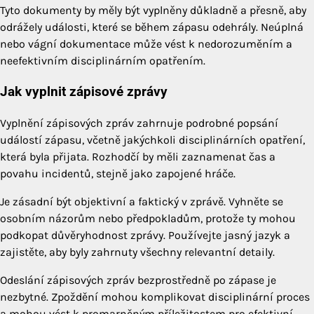
Tyto dokumenty by měly být vyplněny důkladně a přesně, aby
odrážely události, které se během zápasu odehrály. Neúplná
nebo vágní dokumentace může vést k nedorozuměním a
neefektivním disciplinárním opatřením.
Jak vyplnit zápisové zprávy
Vyplnění zápisových zpráv zahrnuje podrobné popsání
událostí zápasu, včetně jakýchkoli disciplinárních opatření,
která byla přijata. Rozhodčí by měli zaznamenat čas a
povahu incidentů, stejně jako zapojené hráče.
Je zásadní být objektivní a faktický v zprávě. Vyhněte se
osobním názorům nebo předpokladům, protože ty mohou
podkopat důvěryhodnost zprávy. Používejte jasný jazyk a
zajistěte, aby byly zahrnuty všechny relevantní detaily.
Odeslání zápisových zpráv bezprostředně po zápase je
nezbytné. Zpoždění mohou komplikovat disciplinární proces
a mohou vést k promarněným příležitostem pro efektivní