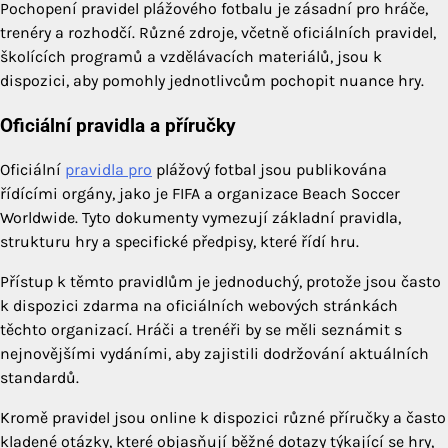
Pochopení pravidel plážového fotbalu je zásadní pro hráče,
trenéry a rozhodčí. Různé zdroje, včetně oficiálních pravidel,
školících programů a vzdělávacích materiálů, jsou k
dispozici, aby pomohly jednotlivcům pochopit nuance hry.
Oficiální pravidla a příručky
Oficiální
pravidla pro
plážový fotbal jsou publikována
řídícími orgány, jako je FIFA a organizace Beach Soccer
Worldwide. Tyto dokumenty vymezují základní pravidla,
strukturu hry a specifické předpisy, které řídí hru.
Přístup k těmto pravidlům je jednoduchý, protože jsou často
k dispozici zdarma na oficiálních webových stránkách
těchto organizací. Hráči a trenéři by se měli seznámit s
nejnovějšími vydáními, aby zajistili dodržování aktuálních
standardů.
Kromě pravidel jsou online k dispozici různé příručky a často
kladené otázky, které objasňují běžné dotazy týkající se hry,