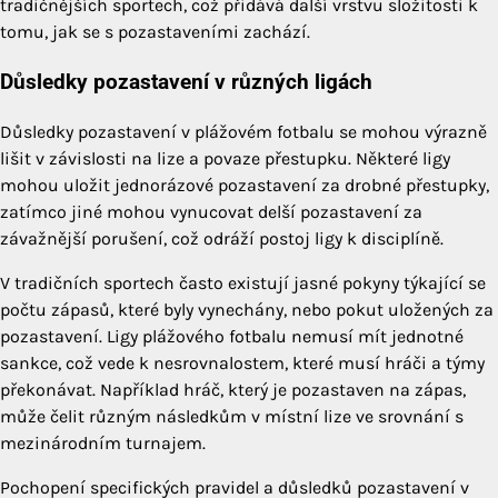
tradičnějších sportech, což přidává další vrstvu složitosti k
tomu, jak se s pozastaveními zachází.
Důsledky pozastavení v různých ligách
Důsledky pozastavení v plážovém fotbalu se mohou výrazně
lišit v závislosti na lize a povaze přestupku. Některé ligy
mohou uložit jednorázové pozastavení za drobné přestupky,
zatímco jiné mohou vynucovat delší pozastavení za
závažnější porušení, což odráží postoj ligy k disciplíně.
V tradičních sportech často existují jasné pokyny týkající se
počtu zápasů, které byly vynechány, nebo pokut uložených za
pozastavení. Ligy plážového fotbalu nemusí mít jednotné
sankce, což vede k nesrovnalostem, které musí hráči a týmy
překonávat. Například hráč, který je pozastaven na zápas,
může čelit různým následkům v místní lize ve srovnání s
mezinárodním turnajem.
Pochopení specifických pravidel a důsledků pozastavení v