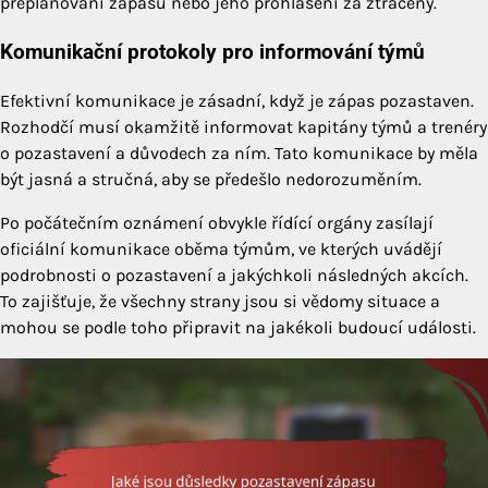
přeplánování zápasu nebo jeho prohlášení za ztracený.
Komunikační protokoly pro informování týmů
Efektivní komunikace je zásadní, když je zápas pozastaven.
Rozhodčí musí okamžitě informovat kapitány týmů a trenéry
o pozastavení a důvodech za ním. Tato komunikace by měla
být jasná a stručná, aby se předešlo nedorozuměním.
Po počátečním oznámení obvykle řídící orgány zasílají
oficiální komunikace oběma týmům, ve kterých uvádějí
podrobnosti o pozastavení a jakýchkoli následných akcích.
To zajišťuje, že všechny strany jsou si vědomy situace a
mohou se podle toho připravit na jakékoli budoucí události.