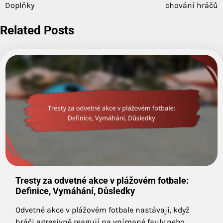
navigation
Doplňky
chování hráčů
Related Posts
Tresty za odvetné akce v plážovém fotbale:
Definice, Vymáhání, Důsledky
Odvetné akce v plážovém fotbale nastávají, když
hráči agresivně reagují na vnímané fauly nebo