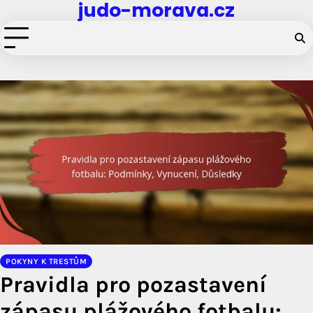
judo-morava.cz
Skip
to
content
POKYNY K TRESTŮM
Pravidla pro pozastavení
zápasu plážového fotbalu: