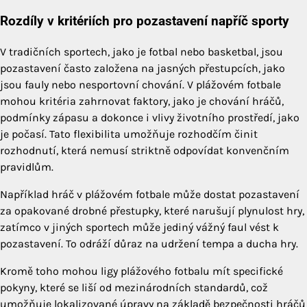
Rozdíly v kritériích pro pozastavení napříč sporty
V tradičních sportech, jako je fotbal nebo basketbal, jsou
pozastavení často založena na jasných přestupcích, jako
jsou fauly nebo nesportovní chování. V plážovém fotbale
mohou kritéria zahrnovat faktory, jako je chování hráčů,
podmínky zápasu a dokonce i vlivy životního prostředí, jako
je počasí. Tato flexibilita umožňuje rozhodčím činit
rozhodnutí, která nemusí striktně odpovídat konvenčním
pravidlům.
Například hráč v plážovém fotbale může dostat pozastavení
za opakované drobné přestupky, které narušují plynulost hry,
zatímco v jiných sportech může jediný vážný faul vést k
pozastavení. To odráží důraz na udržení tempa a ducha hry.
Kromě toho mohou ligy plážového fotbalu mít specifické
pokyny, které se liší od mezinárodních standardů, což
umožňuje lokalizované úpravy na základě bezpečnosti hráčů