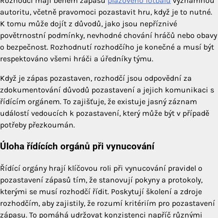
Rozhodčí mají během zápasů
plážového fotbalu
významnou
autoritu, včetně pravomoci pozastavit hru, když je to nutné.
K tomu může dojít z důvodů, jako jsou nepříznivé
povětrnostní podmínky, nevhodné chování hráčů nebo obavy
o bezpečnost. Rozhodnutí rozhodčího je konečné a musí být
respektováno všemi hráči a úředníky týmu.
Když je zápas pozastaven, rozhodčí jsou odpovědní za
zdokumentování důvodů pozastavení a jejich komunikaci s
řídícím orgánem. To zajišťuje, že existuje jasný záznam
událostí vedoucích k pozastavení, který může být v případě
potřeby přezkoumán.
Úloha řídících orgánů při vynucování
Řídící orgány hrají klíčovou roli při vynucování pravidel o
pozastavení zápasů tím, že stanovují pokyny a protokoly,
kterými se musí rozhodčí řídit. Poskytují školení a zdroje
rozhodčím, aby zajistily, že rozumí kritériím pro pozastavení
zápasu. To pomáhá udržovat konzistenci napříč různými