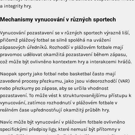
a integrity hry.
Mechanismy vynucování v různých sportech
Vynucování pozastavení se v různých sportech výrazně liší,
přičemž plážový fotbal se silně spoléhá na uvážení
zápasových úředníků. Rozhodčí v plážovém fotbale mají
pravomoc udělovat okamžitá pozastavení během zápasu,
což může být ovlivněno kontextem hry a interakcemi hráčů.
Naopak sporty jako fotbal nebo basketbal často mají
zavedené procesy přezkumu, jako jsou videorozhodčí (VAR)
nebo přezkumy po zápase, aby se určila vhodnost
pozastavení. To může vést k strukturovanějšímu přístupu k
vynucování, zatímco rozhodnutí v plážovém fotbale v
reálném čase upřednostňují okamžitý průběh hry.
Navíc může být vynucování v plážovém fotbale ovlivněno
specifickými předpisy ligy, které nemusí být přítomny v