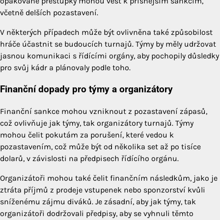
opakované přestupky mohou vést k přísnějším sankcím,
včetně delších pozastavení.
V některých případech může být ovlivněna také způsobilost
hráče účastnit se budoucích turnajů. Týmy by měly udržovat
jasnou komunikaci s řídícími orgány, aby pochopily důsledky
pro svůj kádr a plánovaly podle toho.
Finanční dopady pro týmy a organizátory
Finanční sankce mohou vzniknout z pozastavení zápasů,
což ovlivňuje jak týmy, tak organizátory turnajů. Týmy
mohou čelit pokutám za porušení, které vedou k
pozastavením, což může být od několika set až po tisíce
dolarů, v závislosti na předpisech řídícího orgánu.
Organizátoři mohou také čelit finančním následkům, jako je
ztráta příjmů z prodeje vstupenek nebo sponzorství kvůli
sníženému zájmu diváků. Je zásadní, aby jak týmy, tak
organizátoři dodržovali předpisy, aby se vyhnuli těmto