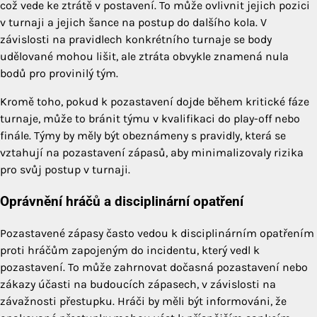
což vede ke ztrátě v postavení. To může ovlivnit jejich pozici
v turnaji a jejich šance na postup do dalšího kola. V
závislosti na pravidlech konkrétního turnaje se body
udělované mohou lišit, ale ztráta obvykle znamená nula
bodů pro provinilý tým.
Kromě toho, pokud k pozastavení dojde během kritické fáze
turnaje, může to bránit týmu v kvalifikaci do play-off nebo
finále. Týmy by měly být obeznámeny s pravidly, která se
vztahují na pozastavení zápasů, aby minimalizovaly rizika
pro svůj postup v turnaji.
Oprávnění hráčů a disciplinární opatření
Pozastavené zápasy často vedou k disciplinárním opatřením
proti hráčům zapojeným do incidentu, který vedl k
pozastavení. To může zahrnovat dočasná pozastavení nebo
zákazy účasti na budoucích zápasech, v závislosti na
závažnosti přestupku. Hráči by měli být informováni, že