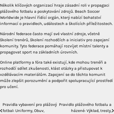
Několik klíčových organizací hraje zásadní roli v propagaci
plážového fotbalu a poskytování zdrojů. Beach Soccer
Worldwide je hlavní řídící orgán, který nabízí bohatství
informací o pravidlech, událostech a školících příležitostech.
Národní federace často mají své vlastní zdroje, včetně
školení trenérů, školení rozhodčích a iniciativ pro zapojení
komunity. Tyto federace pomáhají rozvíjet místní talenty a
propagovat sport na základních úrovních.
Online platformy a fóra také existují, kde mohou trenéři a
rozhodčí sdílet zkušenosti, klást otázky a přistupovat k
vzdělávacím materiálům. Zapojení se do těchto komunit
může zlepšit porozumění a podpořit spolupracující prostředí
pro učení.
Pravidla vybavení pro plážový
Pravidlo plážového fotbalu a
Post
fotbal: Uniformy, Obuv,
házené: Výklad, tresty,