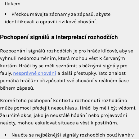
tlakem.
Přezkoumávejte záznamy ze zápasů, abyste
identifikovali a opravili rizikové chování.
Pochopení signálů a interpretací rozhodčích
Rozpoznání signálů rozhodčích je pro hráče klíčové, aby se
vyhnuli nedorozuměním, která mohou vést k červeným
kartám. Hráči by se měli seznámit s běžnými signály pro
fauly,
nesprávné chování
a další přestupky. Tato znalost
pomáhá hráčům přizpůsobit své chování v reálném čase
během zápasů.
Kromě toho pochopení kontextu rozhodnutí rozhodčího
může pomoci předejít nesouhlasu. Hráči by měli být vědomi,
že určité akce, jako je neustálé hádání nebo projevování
neúcty, mohou eskalovat situace a vést k postihům.
Naučte se nejběžnější signály rozhodčích používané v