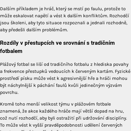
Dalším příkladem je hráč, který se mstí po faulu, protože to
může eskalovat napětí a vést k dalším konfliktům. Rozhodčí
jsou školeni, aby tyto situace rozpoznali a jednali rozhodně,
aby předešli dalším problémům.
Rozdíly v přestupcích ve srovnání s tradičním
fotbalem
Plážový fotbal se liší od tradičního fotbalu z hlediska povahy
a frekvence přestupků vedoucích k červeným kartám. Fyzické
prostředí písku může vést k agresivnější hře a hráči mohou
být náchylnější k páchání faulů kvůli jedinečným výzvám
povrchu.
Kromě toho menší velikost týmu v plážovém fotbale
znamená, že akce každého hráče mají větší dopad na hru,
což nutí rozhodčí, aby byli ostražití při udržování disciplíny.
To může vést k vyšší pravděpodobnosti udělení červených