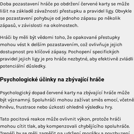
Doba pozastavení hráče po obdržení červené karty se může
lišit na základě závažnosti přestupku a pravidel ligy. Obvykle
se pozastavení pohybuje od jednoho zápasu po několik
zápasů, v závislosti na okolnostech.
Hráči by měli být vědomi toho, že opakované přestupky
mohou vést k delším pozastavením, což ovlivňuje jejich
dostupnost pro klíčové zápasy. Pochopení specifických
pravidel jejich ligy je pro hráče nezbytné, aby efektivně zvládli
potenciální důsledky.
Psychologické účinky na zbývající hráče
Psychologický dopad červené karty na zbývající hráče může
být významný. Spoluhráči mohou zažívat směs emocí, včetně
hněvu, frustrace nebo úzkosti ohledně výsledku hry.
Tato pocitová reakce může ovlivnit výkon, protože hráči
mohou cítit tlak, aby kompenzovali chybějícího spoluhráče.
Trenéři by se měli zaměřit na udržení morálky a povzbuzení