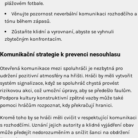
plážovém fotbale.
Věnujte pozornost neverbální komunikaci rozhodčího a
tónu během zápasů.
Zůstaňte klidní a vyrovnaní, abyste se vyhnuli
zbytečným konfrontacím.
Komunikační strategie k prevenci nesouhlasu
Otevřená komunikace mezi spoluhráči je nezbytná pro
udržení pozitivní atmosféry na hřišti. Hráči by měli vytvořit
systém signalizace, když se spoluhráč chystá provést
rizikovou akci, což umožní úpravy, aby se předešlo faulům.
Podpora kultury konstruktivní zpětné vazby může také
pomoci hráčům rozpoznat, kdy překračují hranici.
Kromě toho by se hráči měli cvičit v respektující komunikaci
s rozhodčími. Uznání jejich autority a klidné vyjádření obav
může předejít nedorozuměním a snížit šanci na obdržení