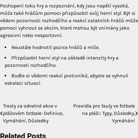
Pochopení toku hry a rozpoznání, kdy jsou napětí vysoká,
může také hráčům pomoci přizpůsobit svůj herní styl. Být si
vědom pozornosti rozhodčího a reakcí ostatních hráčů může
pomoci vyhnout se akcím, které mohou být vnímány jako
agresivní nebo nesportovní.
Neustále hodnotit pozice hráčů a míče.
Přizpůsobit herní styl na základě intenzity hry a
pozornosti rozhodčího.
Buďte si vědomi reakcí protivníků, abyste se vyhnuli
eskalaci situací.
Tresty za odvetné akce v
Pravidla pro fauly ve fotbale
Post
plážovém fotbale: Definice,
na pláži: Typy, Důsledky,
navigation
Vymáhání, Důsledky
Vymáhání
Related Posts