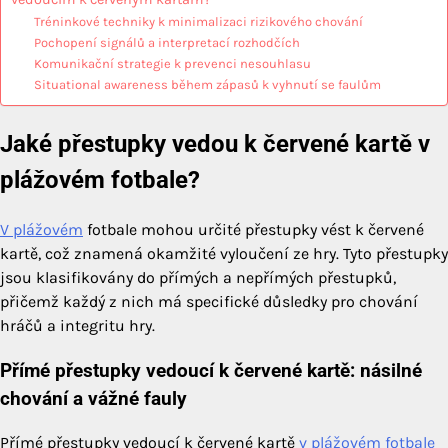
Tréninkové techniky k minimalizaci rizikového chování
Pochopení signálů a interpretací rozhodčích
Komunikační strategie k prevenci nesouhlasu
Situational awareness během zápasů k vyhnutí se faulům
Jaké přestupky vedou k červené kartě v
plážovém fotbale?
V plážovém
fotbale mohou určité přestupky vést k červené
kartě, což znamená okamžité vyloučení ze hry. Tyto přestupky
jsou klasifikovány do přímých a nepřímých přestupků,
přičemž každý z nich má specifické důsledky pro chování
hráčů a integritu hry.
Přímé přestupky vedoucí k červené kartě: násilné
chování a vážné fauly
Přímé přestupky vedoucí k červené kartě
v plážovém fotbale