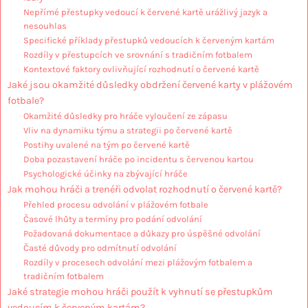
Nepřímé přestupky vedoucí k červené kartě urážlivý jazyk a
nesouhlas
Specifické příklady přestupků vedoucích k červeným kartám
Rozdíly v přestupcích ve srovnání s tradičním fotbalem
Kontextové faktory ovlivňující rozhodnutí o červené kartě
Jaké jsou okamžité důsledky obdržení červené karty v plážovém
fotbale?
Okamžité důsledky pro hráče vyloučení ze zápasu
Vliv na dynamiku týmu a strategii po červené kartě
Postihy uvalené na tým po červené kartě
Doba pozastavení hráče po incidentu s červenou kartou
Psychologické účinky na zbývající hráče
Jak mohou hráči a trenéři odvolat rozhodnutí o červené kartě?
Přehled procesu odvolání v plážovém fotbale
Časové lhůty a termíny pro podání odvolání
Požadovaná dokumentace a důkazy pro úspěšné odvolání
Časté důvody pro odmítnutí odvolání
Rozdíly v procesech odvolání mezi plážovým fotbalem a
tradičním fotbalem
Jaké strategie mohou hráči použít k vyhnutí se přestupkům
vedoucím k červeným kartám?