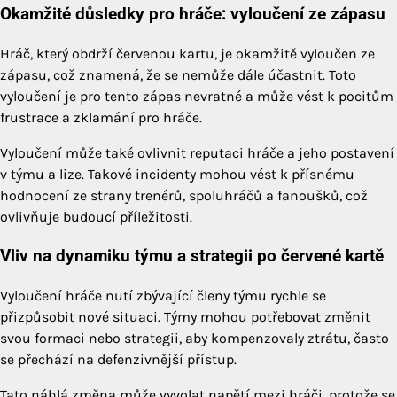
Okamžité důsledky pro hráče: vyloučení ze zápasu
Hráč, který obdrží červenou kartu, je okamžitě vyloučen ze
zápasu, což znamená, že se nemůže dále účastnit. Toto
vyloučení je pro tento zápas nevratné a může vést k pocitům
frustrace a zklamání pro hráče.
Vyloučení může také ovlivnit reputaci hráče a jeho postavení
v týmu a lize. Takové incidenty mohou vést k přísnému
hodnocení ze strany trenérů, spoluhráčů a fanoušků, což
ovlivňuje budoucí příležitosti.
Vliv na dynamiku týmu a strategii po červené kartě
Vyloučení hráče nutí zbývající členy týmu rychle se
přizpůsobit nové situaci. Týmy mohou potřebovat změnit
svou formaci nebo strategii, aby kompenzovaly ztrátu, často
se přechází na defenzivnější přístup.
Tato náhlá změna může vyvolat napětí mezi hráči, protože se