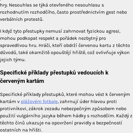
hry. Nesouhlas se týká otevřeného nesouhlasu s
rozhodnutím rozhodčího, často prostřednictvím gest nebo
verbálních protestů.
I když tyto přestupky nemusí zahrnovat fyzickou agresi,
mohou podkopat respekt a pořádek nezbytný pro
spravedlivou hru. Hráči, kteří obdrží červenou kartu z těchto
důvodů, také okamžitě opouštějí hřiště, což ovlivňuje výkon
jejich týmu.
Specifické příklady přestupků vedoucích k
červeným kartám
Specifické příklady přestupků, které mohou vést k červeným
kartám v
plážovém fotbale
, zahrnují úder hlavou proti
protivníkovi, zákrok zezadu nebezpečným způsobem nebo
použití vulgárního jazyka během hádky s rozhodčím. Každý z
těchto činů ukazuje na opovržení pravidly a bezpečností
ostatních na hřišti.