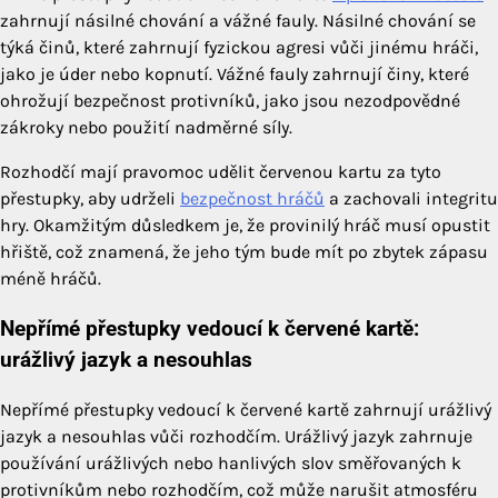
zahrnují násilné chování a vážné fauly. Násilné chování se
týká činů, které zahrnují fyzickou agresi vůči jinému hráči,
jako je úder nebo kopnutí. Vážné fauly zahrnují činy, které
ohrožují bezpečnost protivníků, jako jsou nezodpovědné
zákroky nebo použití nadměrné síly.
Rozhodčí mají pravomoc udělit červenou kartu za tyto
přestupky, aby udrželi
bezpečnost hráčů
a zachovali integritu
hry. Okamžitým důsledkem je, že provinilý hráč musí opustit
hřiště, což znamená, že jeho tým bude mít po zbytek zápasu
méně hráčů.
Nepřímé přestupky vedoucí k červené kartě:
urážlivý jazyk a nesouhlas
Nepřímé přestupky vedoucí k červené kartě zahrnují urážlivý
jazyk a nesouhlas vůči rozhodčím. Urážlivý jazyk zahrnuje
používání urážlivých nebo hanlivých slov směřovaných k
protivníkům nebo rozhodčím, což může narušit atmosféru