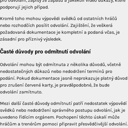
pro odvolání, zápisy ze zápasů a jakékoli video důkazy, které
podporují jejich případ.
Kromě toho mohou výpovědi svědků od ostatních hráčů
nebo rozhodčích posílit odvolání. Zajištění, že veškerá
požadovaná dokumentace je kompletní a podaná včas, je
zásadní pro příznivý výsledek.
Časté důvody pro odmítnutí odvolání
Odvolání mohou být odmítnuta z několika důvodů, včetně
nedostatečných důkazů nebo nedodržení termínů pro
podání. Pokud dokumentace jasně neprokazuje platný důvod
pro zrušení červené karty, je pravděpodobné, že bude
odvolání zamítnuto.
Mezi další časté důvody odmítnutí patří nedostatek výpovědí
svědků nebo nedodržení správného postupu odvolání, jak je
uvedeno řídícím orgánem. Pochopení těchto úskalí může
hráčům a trenérům pomoci připravit přesvědčivější odvolání.